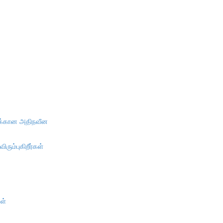
ுக்கான அதிநவீன
ரும்புகிறீர்கள்
ள்