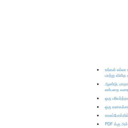
உங்கள் எல்ல
மாற்று விகித
ஆண்டு, மாதாந்
என்பதை வரைய
ஒரு பரிவர்த
ஒரு வகைக்கான
காலப்போக்கில
PDF க்கு அச்