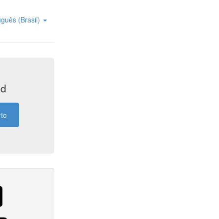
uguês (Brasil)
id
rto