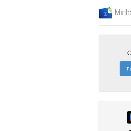
Minh
G
Fá